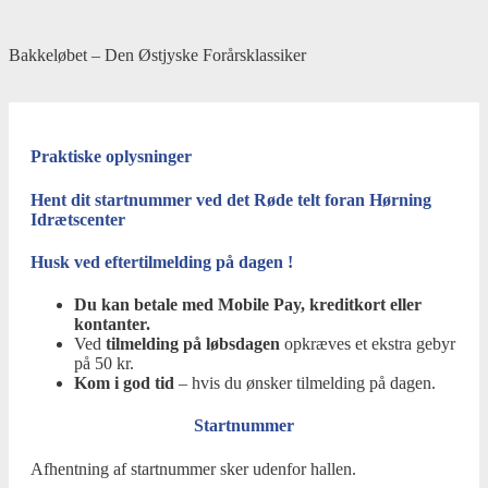
Skip
Home
to
Bakkeløbet – Den Østjyske Forårsklassiker
content
Menu
Praktiske oplysninger
Hent dit startnummer ved det Røde telt foran Hørning
Idrætscenter
Husk ved eftertilmelding på dagen !
Du kan betale med Mobile Pay, kreditkort eller
kontanter.
Ved
tilmelding på løbsdagen
opkræves et ekstra gebyr
på 50 kr.
Kom i god tid
– hvis du ønsker tilmelding på dagen.
Startnummer
Afhentning af startnummer sker udenfor hallen.