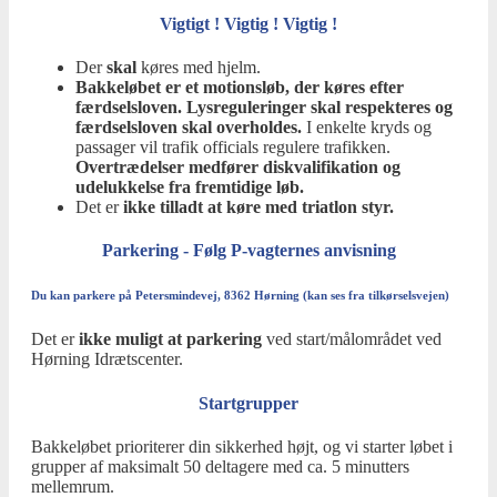
Vigtigt ! Vigtig ! Vigtig !
Der
skal
køres med hjelm.
Bakkeløbet er et motionsløb, der køres efter
færdselsloven. Lysreguleringer skal respekteres og
færdselsloven skal overholdes.
I enkelte kryds og
passager vil trafik officials regulere trafikken.
Overtrædelser medfører diskvalifikation og
udelukkelse fra fremtidige løb.
Det er
ikke tilladt at køre med
triatlon styr.
Parkering - Følg P-vagternes anvisning
Du kan parkere på Petersmindevej, 8362 Hørning (kan ses fra tilkørselsvejen)
Det er
ikke muligt at parkering
ved start/målområdet ved
Hørning Idrætscenter.
Startgrupper
Bakkeløbet prioriterer din sikkerhed højt, og vi starter løbet i
grupper af maksimalt 50 deltagere med ca. 5 minutters
mellemrum.